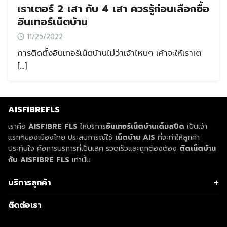
เราเตอร์ 2 เสา กับ 4 เสา ควรรู้ก่อนเลือกซื้อ
อินเทอร์เน็ตบ้าน
11/25/2022
การติดตั้งอินเทอร์เน็ตบ้านไม่ว่าเจ้าไหนๆ เค้าจะให้เราเต
[…]
AISFIBREFLS
เราคือ
AISFIBRE FLS
ให้บริการ
อินเทอร์เน็ตบ้านเต็มสปีด
เป็นเจ้า
แรกๆของเมืองไทย ประสบการณ์ใช้
เน็ตบ้าน AIS
ที่จะทำให้ลูกค้า
ประทับใจ คือการบริการที่เป็นเลิศ รวดเร็วและถูกต้องต้อง
ติดเน็ตบ้าน
กับ AISFIBRE FLS
เท่านั้น
บริการลูกค้า
Search
Search
เกี่ยวกับ AIS
for:
ติดต่อเรา
ติดเน็ตบ้าน AIS
โปรเน็ตบ้าน AIS