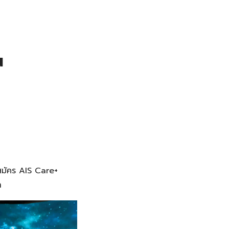
ณ
ากสมัคร AIS Care+
า