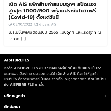
เน็ต AIS แพ็กย้ายค่ายแบบจุกๆ สปีดแรง
สูงสุด 1000/500 พร้อมประกันโควิดฟรี
(Covid-19) ตั้งแต่วันนี้
03/10/2022
ข่าวสาร AIS
โปรโมชั่นพิเศษต้อนรับปี 2565 แบบจุกๆ และแรงสุดๆ ใน
ราคาค […]
AISFIBREFLS
เราคือ
AISFIBRE FLS
ให้บริการ
อินเทอร์เน็ตบ้านเต็มสปีด
เป็นเจ้า
แรกๆของเมืองไทย ประสบการณ์ใช้
เน็ตบ้าน AIS
ที่จะทำให้ลูกค้า
ประทับใจ คือการบริการที่เป็นเลิศ รวดเร็วและถูกต้องต้อง
ติดเน็ตบ้าน
กับ AISFIBRE FLS
เท่านั้น
Search
บริการลูกค้า
Search
for:
เกี่ยวกับ AIS
ติดต่อเรา
ติดเน็ตบ้าน AIS