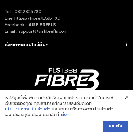
โปรเน็ตบ้าน AIS
Tel :
0822825780
ตรวจสอบสัญญาณ AIS
Line
https://lin.ee/EGJbTXD
AIS PLAY
Facebook :
AISFIBREFLS
ติดต่อเรา
Email : support@aisfibrefls.com
ช่องทางออนไลน์อื่นๆ
เราใช้คุกกี้เพื่อพัฒนาประสิทธิภาพ และประสบการณ์ที่ดีในการใช้
เว็บไซต์ของคุณ คุณสามารถศึกษารายละเอียดได้ที่
นโยบายความเป็นส่วนตัว
และสามารถจัดการความเป็นส่วนตัว
เองได้ของคุณได้เองโดยคลิกที่
ตั้งค่า
บริษัท ฟลอริชชิ่งวัน จำกัด FLOURISHING ONE CO., LTD.
AISFIBREFLS
|
เน็ตบ้านราคา
Message us
ถูก
|
เน็ตบ้านAIS
|
ติดเน็ต AIS
ยอมรับ
POWERED BY