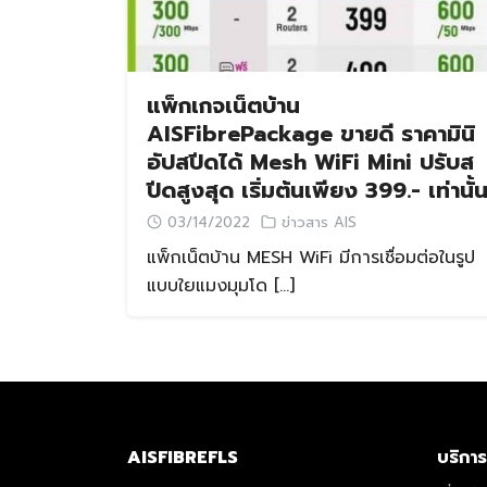
แพ็กเกจเน็ตบ้าน
AISFibrePackage ขายดี ราคามินิ
อัปสปีดได้ Mesh WiFi Mini ปรับส
ปีดสูงสุด เริ่มต้นเพียง 399.- เท่านั้
03/14/2022
ข่าวสาร AIS
แพ็กเน็ตบ้าน MESH WiFi มีการเชื่อมต่อในรูป
แบบใยแมงมุมโด […]
AISFIBREFLS
บริการ