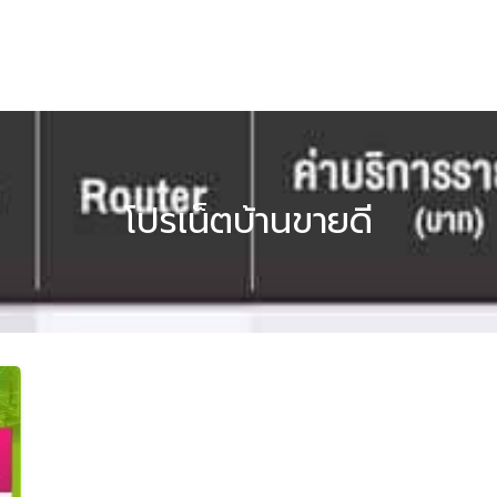
โปรเน็ตบ้านขายดี