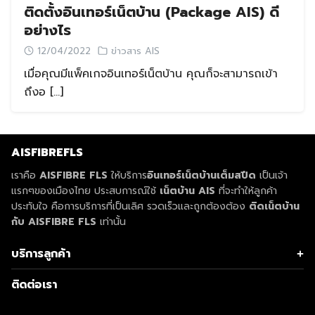
ติดตั้งอินเทอร์เน็ตบ้าน (Package AIS) ดี
อย่างไร
12/04/2022
ข่าวสาร AIS
เมื่อคุณมีแพ็คเกจอินเทอร์เน็ตบ้าน คุณก็จะสามารถเข้า
ถึงอ […]
AISFIBREFLS
เราคือ
AISFIBRE FLS
ให้บริการ
อินเทอร์เน็ตบ้านเต็มสปีด
เป็นเจ้า
แรกๆของเมืองไทย ประสบการณ์ใช้
เน็ตบ้าน AIS
ที่จะทำให้ลูกค้า
ประทับใจ คือการบริการที่เป็นเลิศ รวดเร็วและถูกต้องต้อง
ติดเน็ตบ้าน
กับ AISFIBRE FLS
เท่านั้น
บริการลูกค้า
Search
Search
เกี่ยวกับ AIS
for:
ติดต่อเรา
ติดเน็ตบ้าน AIS
โปรเน็ตบ้าน AIS