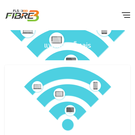
Skip
to
content
แพ็กเกจเน็ตais