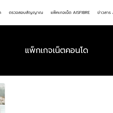
า
ตรวจสอบสัญญาณ
แพ๊คเกจเน็ต AISFIBRE
ข่าวสาร 
แพ็กเกจเน็ตคอนโด