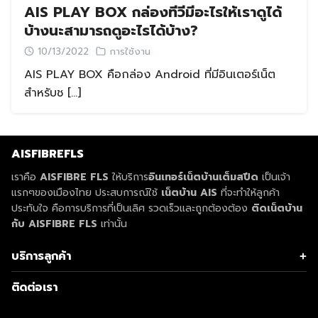
AIS PLAY BOX กล่องทีวีมีอะไรให้เราดูได้
บ้างนะสามารถดูอะไรได้บ้าง?
10/13/2022
การใช้งาน
AIS PLAY BOX คือกล่อง Android ที่มีอินเตอร์เน็ต
สำหรับช […]
AISFIBREFLS
เราคือ
AISFIBRE FLS
ให้บริการ
อินเทอร์เน็ตบ้านเต็มสปีด
เป็นเจ้า
แรกๆของเมืองไทย ประสบการณ์ใช้
เน็ตบ้าน AIS
ที่จะทำให้ลูกค้า
ประทับใจ คือการบริการที่เป็นเลิศ รวดเร็วและถูกต้องต้อง
ติดเน็ตบ้าน
กับ AISFIBRE FLS
เท่านั้น
บริการลูกค้า
Search
Search
เกี่ยวกับ AIS
for:
ติดต่อเรา
ติดเน็ตบ้าน AIS
โปรเน็ตบ้าน AIS